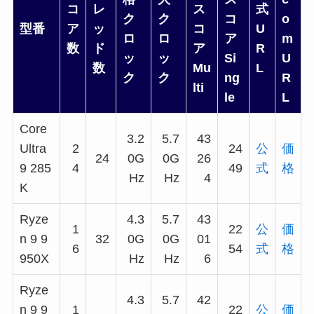
コ
レ
ス
式
ク
ク
コ
o
型番
ア
ッ
コ
U
ロ
ロ
ア
m
数
ド
ア
R
ッ
ッ
Si
U
数
Mu
L
ク
ク
ng
R
lti
le
L
Core
3.2
5.7
43
Ultra
2
24
公
価
24
0G
0G
26
9 285
4
49
式
格
Hz
Hz
4
K
Ryze
4.3
5.7
43
1
22
公
価
n 9 9
32
0G
0G
01
6
54
式
格
950X
Hz
Hz
6
Ryze
4.3
5.7
42
n 9 9
1
22
公
価