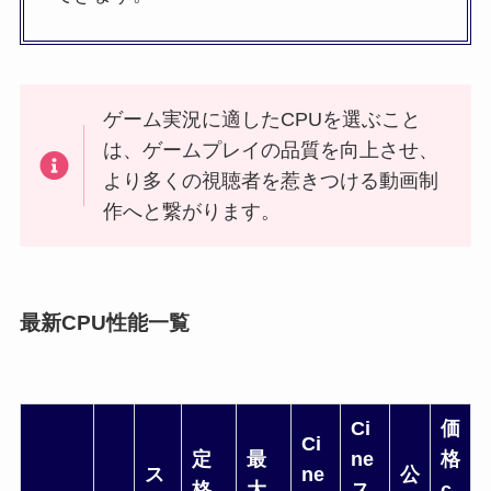
ゲーム実況に適したCPUを選ぶこと
は、ゲームプレイの品質を向上させ、
より多くの視聴者を惹きつける動画制
作へと繋がります。
最新CPU性能一覧
Ci
価
Ci
定
最
ne
格
ス
ne
公
格
大
ス
c