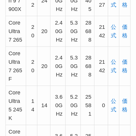
n 9 7
24
0G
0G
40
2
27
式
格
900X
Hz
Hz
5
Core
2.4
5.3
28
2
21
公
価
Ultra
20
0G
0G
68
0
42
式
格
7 265
Hz
Hz
8
Core
2.4
5.3
28
Ultra
2
21
公
価
20
0G
0G
68
7 265
0
42
式
格
Hz
Hz
8
F
Core
3.6
5.2
25
Ultra
1
公
価
14
0G
0G
58
0
5 245
4
式
格
Hz
Hz
1
K
Core
3.6
5.2
25