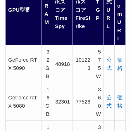
rkス
rkス
T
式
R
o
GPU型番
コア
コア
G
U
A
m
Time
FireSt
P
R
M
U
Spy
rike
L
R
L
3
5
GeForce RT
2
10122
7
公
価
48918
X 5090
G
3
5
式
格
B
W
1
3
GeForce RT
6
6
公
価
32301
77528
X 5080
G
0
式
格
B
W
1
3