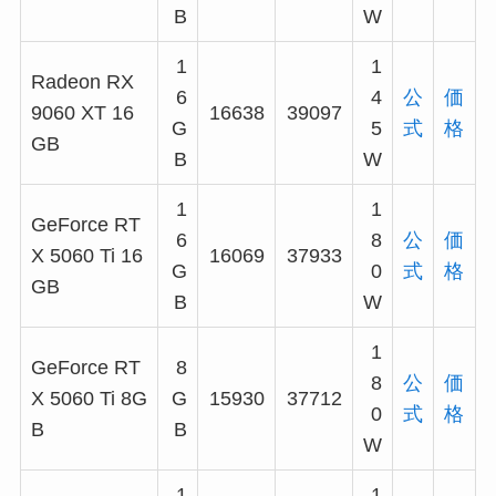
B
W
1
1
Radeon RX
6
4
公
価
9060 XT 16
16638
39097
G
5
式
格
GB
B
W
1
1
GeForce RT
6
8
公
価
X 5060 Ti 16
16069
37933
G
0
式
格
GB
B
W
1
GeForce RT
8
8
公
価
X 5060 Ti 8G
G
15930
37712
0
式
格
B
B
W
1
1