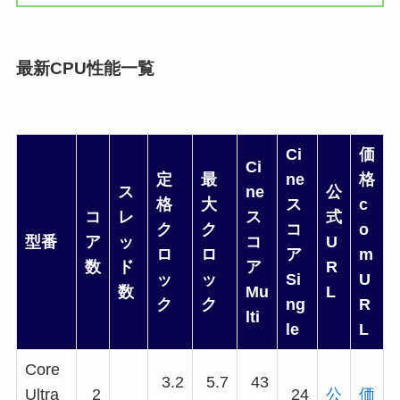
最新CPU性能一覧
Ci
価
Ci
定
最
ne
格
ス
ne
公
格
大
ス
c
コ
レ
ス
式
ク
ク
コ
o
型番
ア
ッ
コ
U
ロ
ロ
ア
m
数
ド
ア
R
ッ
ッ
Si
U
数
Mu
L
ク
ク
ng
R
lti
le
L
Core
3.2
5.7
43
Ultra
2
24
公
価