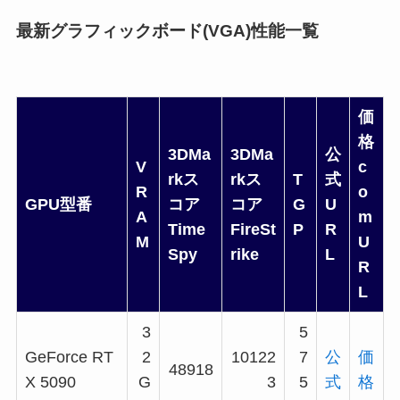
最新グラフィックボード(VGA)性能一覧
価
格
3DMa
3DMa
公
V
c
rkス
rkス
T
式
R
o
GPU型番
コア
コア
G
U
A
m
Time
FireSt
P
R
M
U
Spy
rike
L
R
L
3
5
GeForce RT
2
10122
7
公
価
48918
X 5090
G
3
5
式
格