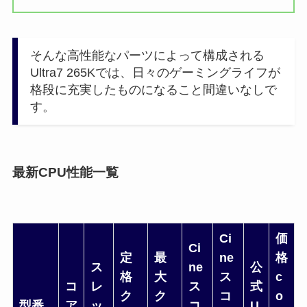
そんな高性能なパーツによって構成される
Ultra7 265Kでは、日々のゲーミングライフが
格段に充実したものになること間違いなしで
す。
最新CPU性能一覧
Ci
価
Ci
定
最
ne
格
ス
ne
公
格
大
ス
c
コ
レ
ス
式
ク
ク
コ
o
型番
ア
ッ
コ
U