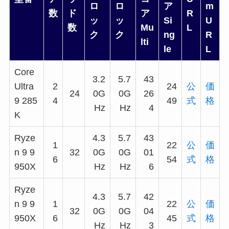
ロ
ロ
ア
m
数
ド
ア
R
ッ
ッ
Si
U
数
Mu
L
ク
ク
ng
R
lti
le
L
Core
3.2
5.7
43
Ultra
2
24
公
価
24
0G
0G
26
9 285
4
49
式
格
Hz
Hz
4
K
Ryze
4.3
5.7
43
1
22
公
価
n 9 9
32
0G
0G
01
6
54
式
格
950X
Hz
Hz
6
Ryze
4.3
5.7
42
n 9 9
1
22
公
価
32
0G
0G
04
950X
6
45
式
格
Hz
Hz
3