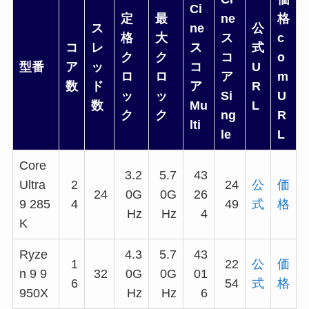
Ci
定
最
ne
格
ス
ne
公
格
大
ス
c
コ
レ
ス
式
ク
ク
コ
o
型番
ア
ッ
コ
U
ロ
ロ
ア
m
数
ド
ア
R
ッ
ッ
Si
U
数
Mu
L
ク
ク
ng
R
lti
le
L
Core
3.2
5.7
43
Ultra
2
24
公
価
24
0G
0G
26
9 285
4
49
式
格
Hz
Hz
4
K
Ryze
4.3
5.7
43
1
22
公
価
n 9 9
32
0G
0G
01
6
54
式
格
950X
Hz
Hz
6