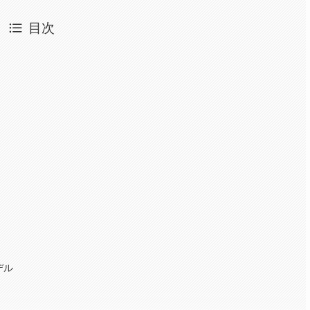
目次
デル