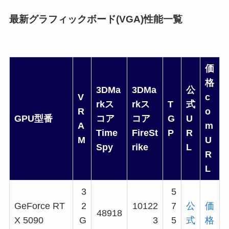
最新グラフィックボード(VGA)性能一覧
価
格
3DMa
3DMa
公
V
c
rkス
rkス
T
式
R
o
GPU型番
コア
コア
G
U
A
m
Time
FireSt
P
R
M
U
Spy
rike
L
R
L
3
5
GeForce RT
2
10122
7
公
価
48918
X 5090
G
3
5
式
格