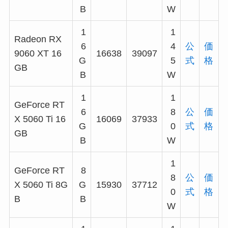
B
W
1
1
Radeon RX
6
4
公
価
9060 XT 16
16638
39097
G
5
式
格
GB
B
W
1
1
GeForce RT
6
8
公
価
X 5060 Ti 16
16069
37933
G
0
式
格
GB
B
W
1
GeForce RT
8
8
公
価
X 5060 Ti 8G
G
15930
37712
0
式
格
B
B
W