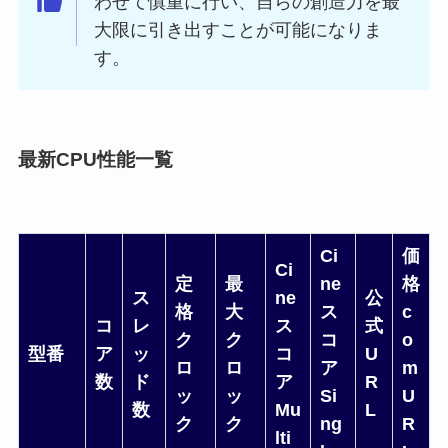
わせて慎重に行い、自らの創造力を最
大限に引き出すことが可能になりま
す。
最新CPU性能一覧
Ci
価
Ci
定
最
ne
格
ス
ne
公
格
大
ス
c
コ
レ
ス
式
ク
ク
コ
o
型番
ア
ッ
コ
U
ロ
ロ
ア
m
数
ド
ア
R
ッ
ッ
Si
U
数
Mu
L
ク
ク
ng
R
lti