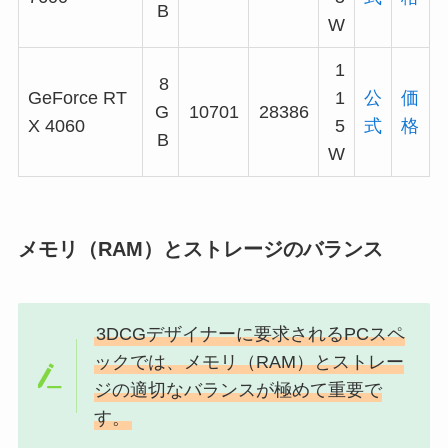
B
W
1
8
GeForce RT
1
公
価
G
10701
28386
X 4060
5
式
格
B
W
メモリ（RAM）とストレージのバランス
3DCGデザイナーに要求されるPCスペ
ックでは、メモリ（RAM）とストレー
ジの適切なバランスが極めて重要で
す。