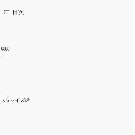
目次
作環境
方
い
カスタマイズ術